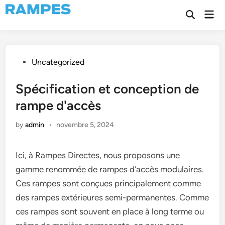
Skip
Mai
to
Open
Men
Search
content
Posted
Uncategorized
in
Spécification et conception de
rampe d'accès
by
admin
•
novembre 5, 2024
Ici, à Rampes Directes, nous proposons une
gamme renommée de rampes d’accès modulaires.
Ces rampes sont conçues principalement comme
des rampes extérieures semi-permanentes. Comme
ces rampes sont souvent en place à long terme ou