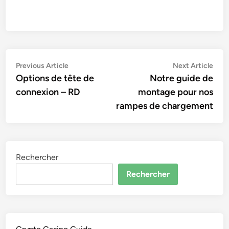
Navigation
Previous
Nex
Previous Article
Next Article
article:
artic
Options de tête de
Notre guide de
de
connexion – RD
montage pour nos
l’article
rampes de chargement
Rechercher
Rechercher