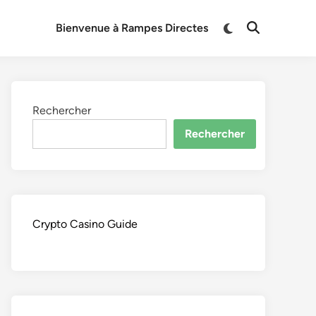
Switch
Bienvenue à Rampes Directes
Open
to
Search
dark
mode
Rechercher
Rechercher
Crypto Casino Guide