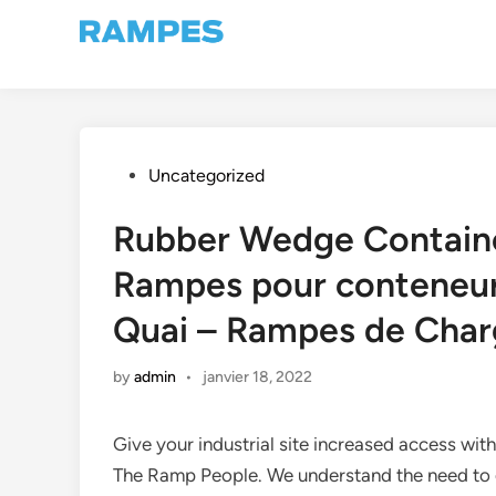
Skip
to
content
Posted
Uncategorized
in
Rubber Wedge Contain
Rampes pour conteneur
Quai – Rampes de Cha
by
admin
•
janvier 18, 2022
Give your industrial site increased access wi
The Ramp People. We understand the need to g