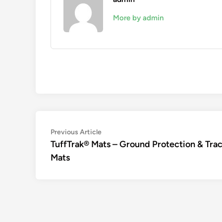
More by admin
Navigation
Previous
Previous Article
article:
TuffTrak® Mats – Ground Protection & Tra
de
Mats
l’article