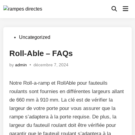
Skip
Mai
to
Open
Men
Search
content
Posted
Uncategorized
in
Roll-Able – FAQs
by
admin
•
décembre 7, 2024
Notre Roll-a-ramp et RollAble pour fauteuils
roulants sont fournies en différentes largeurs allant
de 660 mm à 910 mm. La clé est de vérifier la
largeur de votre porte pour vous assurer que la
rampe s’adaptera à la porte requise. De plus, la
largeur du fauteuil roulant doit être vérifiée pour
garantir que le fauteuil roulant s’adaptera à la