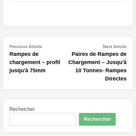
Navigation
Previous
Nex
Previous Article
Next Article
article:
artic
Rampes de
Paires de Rampes de
de
chargement – profil
Chargement – Jusqu'à
l’article
jusqu'à 75mm
10 Tonnes- Rampes
Directes
Rechercher
Rechercher