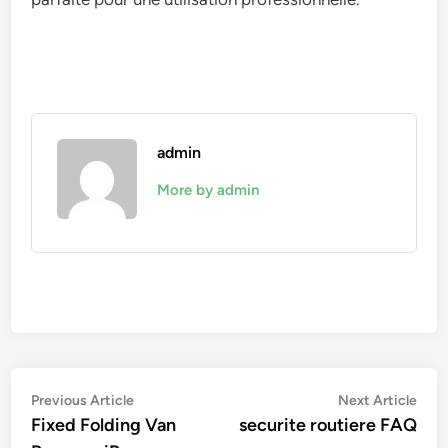
admin
More by admin
Navigation
Previous
Nex
Previous Article
Next Article
article:
artic
Fixed Folding Van
securite routiere FAQ
de