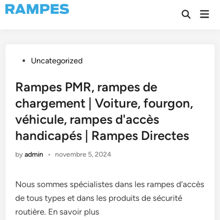
Skip
Mai
to
Open
Men
Search
content
Posted
Uncategorized
in
Rampes PMR, rampes de
chargement | Voiture, fourgon,
véhicule, rampes d'accès
handicapés | Rampes Directes
by
admin
•
novembre 5, 2024
Nous sommes spécialistes dans les rampes d’accès
de tous types et dans les produits de sécurité
routière. En savoir plus