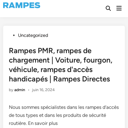
Skip
Mai
to
Open
Men
Search
content
Posted
Uncategorized
in
Rampes PMR, rampes de
chargement | Voiture, fourgon,
véhicule, rampes d'accès
handicapés | Rampes Directes
by
admin
•
juin 16, 2024
Nous sommes spécialistes dans les rampes d’accès
de tous types et dans les produits de sécurité
routière. En savoir plus