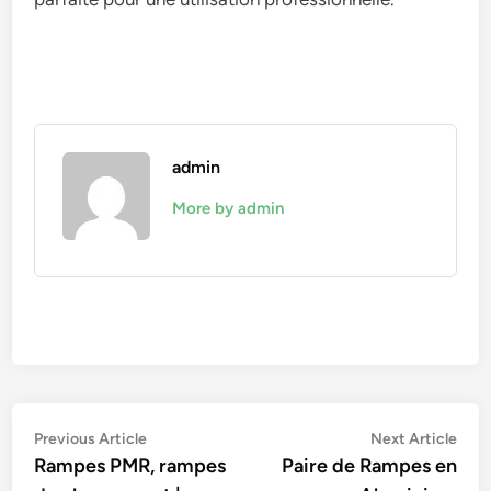
admin
More by admin
Navigation
Previous
Nex
Previous Article
Next Article
article:
artic
Rampes PMR, rampes
Paire de Rampes en
de