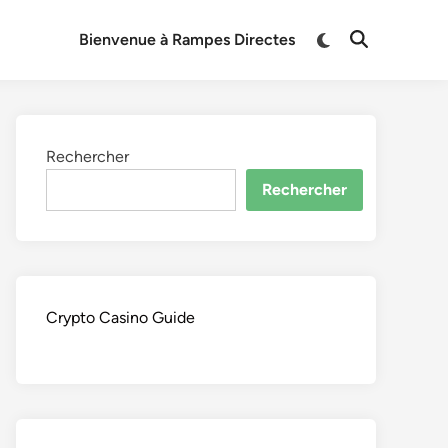
Switch
Bienvenue à Rampes Directes
Open
to
Search
dark
mode
Rechercher
Rechercher
Crypto Casino Guide