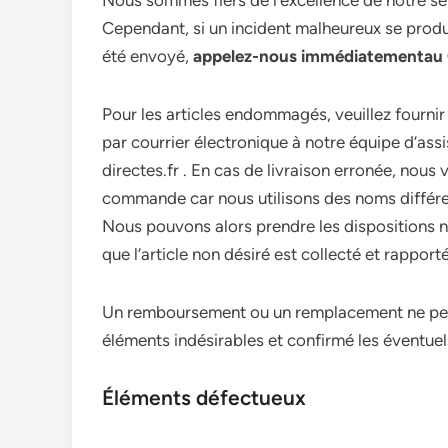
Nous sommes fiers de l’excellence de notre serv
Cependant, si un incident malheureux se produ
été envoyé,
appelez-nous immédiatementau 0
Pour les articles endommagés, veuillez fourn
par courrier électronique à notre équipe d’ass
directes.fr . En cas de livraison erronée, nous
commande car nous utilisons des noms différen
Nous pouvons alors prendre les dispositions né
que l’article non désiré est collecté et rapporté
Un remboursement ou un remplacement ne peut 
éléments indésirables et confirmé les éventu
Éléments défectueux