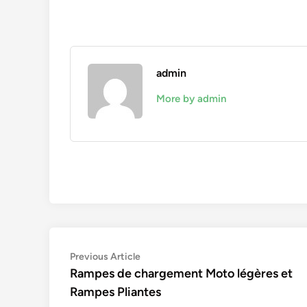
admin
More by admin
Navigation
Previous
Previous Article
article:
Rampes de chargement Moto légères et
de
Rampes Pliantes
l’article