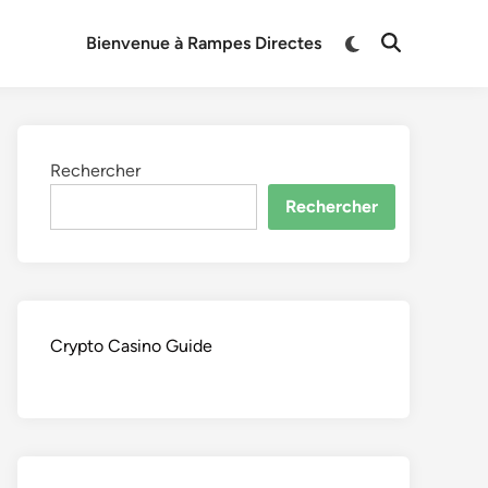
Switch
Bienvenue à Rampes Directes
Open
to
Search
dark
mode
Rechercher
Rechercher
Crypto Casino Guide