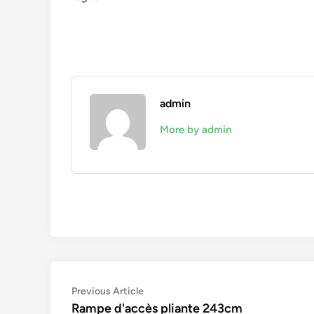
admin
More by admin
Navigation
Previous
Previous Article
article:
Rampe d'accès pliante 243cm