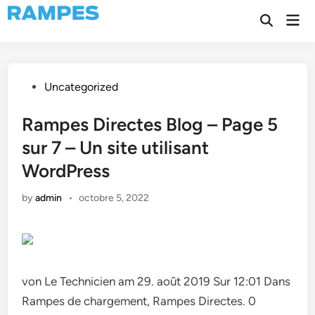
Skip
Mai
to
Open
Men
Search
content
Posted
Uncategorized
in
Rampes Directes Blog – Page 5
sur 7 – Un site utilisant
WordPress
by
admin
•
octobre 5, 2022
von Le Technicien am 29. août 2019 Sur 12:01 Dans
Rampes de chargement, Rampes Directes. 0