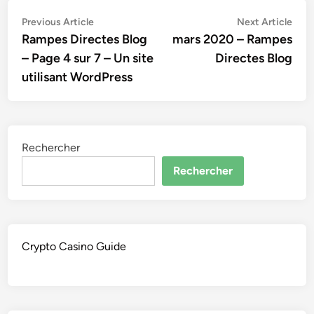
Navigation
Previous
Nex
Previous Article
Next Article
article:
artic
Rampes Directes Blog
mars 2020 – Rampes
de
– Page 4 sur 7 – Un site
Directes Blog
l’article
utilisant WordPress
Rechercher
Rechercher
Crypto Casino Guide