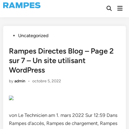
Skip
Mai
to
Open
Men
Search
content
Posted
Uncategorized
in
Rampes Directes Blog – Page 2
sur 7 – Un site utilisant
WordPress
by
admin
•
octobre 5, 2022
von Le Technicien am 1. mars 2022 Sur 12:59 Dans
Rampes d’accès, Rampes de chargement, Rampes