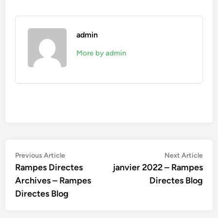
admin
More by admin
Navigation
Previous
Nex
Previous Article
Next Article
article:
artic
Rampes Directes
janvier 2022 – Rampes
de
Archives – Rampes
Directes Blog
l’article
Directes Blog