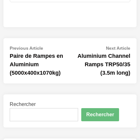
Navigation
Previous
Nex
Previous Article
Next Article
article:
artic
Paire de Rampes en
Aluminium Channel
de
Aluminium
Ramps TRP50/35
l’article
(5000x400x1070kg)
(3.5m long)
Rechercher
Rechercher