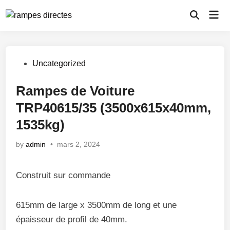
Skip
Mai
to
Open
Men
Search
content
Posted
Uncategorized
in
Rampes de Voiture
TRP40615/35 (3500x615x40mm,
1535kg)
by
admin
•
mars 2, 2024
Construit sur commande
615mm de large x 3500mm de long et une
épaisseur de profil de 40mm.