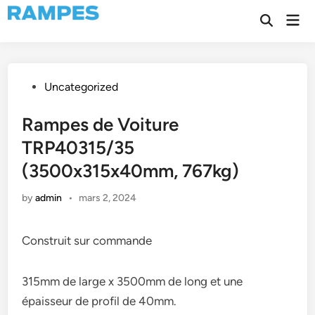
Skip
Mai
to
Open
Men
Search
content
Posted
Uncategorized
in
Rampes de Voiture
TRP40315/35
(3500x315x40mm, 767kg)
by
admin
•
mars 2, 2024
Construit sur commande
315mm de large x 3500mm de long et une
épaisseur de profil de 40mm.