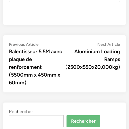
Navigation
Previous
Nex
Previous Article
Next Article
article:
artic
Ralentisseur 5.5M avec
Aluminium Loading
de
plaque de
Ramps
l’article
renforcement
(2500x550x20,000kg)
(5500mm x 450mm x
60mm)
Rechercher
Rechercher