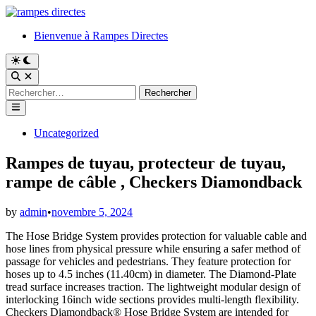
Skip
to
Bienvenue à Rampes Directes
content
Switch
to
Open
dark
Search
Rechercher :
mode
Main
Menu
Posted
Uncategorized
in
Rampes de tuyau, protecteur de tuyau,
rampe de câble , Checkers Diamondback
by
admin
•
novembre 5, 2024
The Hose Bridge System provides protection for valuable cable and
hose lines from physical pressure while ensuring a safer method of
passage for vehicles and pedestrians. They feature protection for
hoses up to 4.5 inches (11.40cm) in diameter. The Diamond-Plate
tread surface increases traction. The lightweight modular design of
interlocking 16inch wide sections provides multi-length flexibility.
Checkers Diamondback® Hose Bridge System are intended for