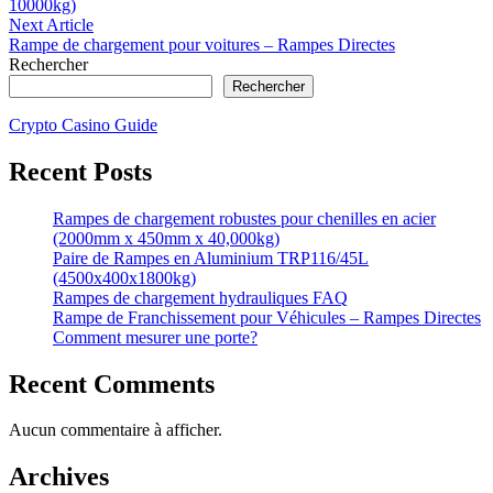
10000kg)
l’article
Next
Next Article
article:
Rampe de chargement pour voitures – Rampes Directes
Rechercher
Rechercher
Crypto Casino Guide
Recent Posts
Rampes de chargement robustes pour chenilles en acier
(2000mm x 450mm x 40,000kg)
Paire de Rampes en Aluminium TRP116/45L
(4500x400x1800kg)
Rampes de chargement hydrauliques FAQ
Rampe de Franchissement pour Véhicules – Rampes Directes
Comment mesurer une porte?
Recent Comments
Aucun commentaire à afficher.
Archives