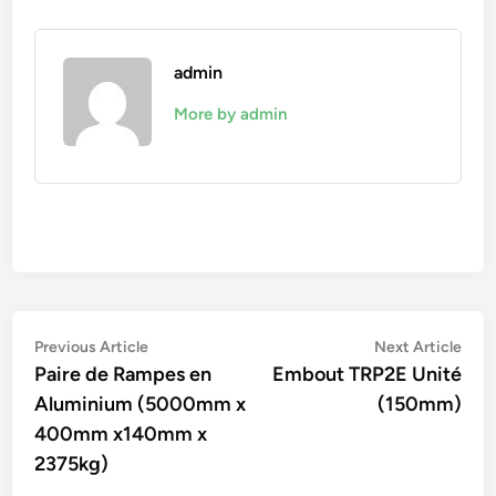
admin
More by admin
Navigation
Previous
Nex
Previous Article
Next Article
article:
artic
Paire de Rampes en
Embout TRP2E Unité
de
Aluminium (5000mm x
(150mm)
l’article
400mm x140mm x
2375kg)