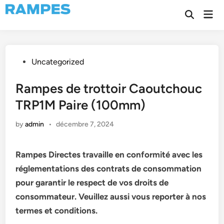
Skip
Mai
to
Open
Men
Search
content
Posted
Uncategorized
in
Rampes de trottoir Caoutchouc
TRP1M Paire (100mm)
by
admin
•
décembre 7, 2024
Rampes Directes travaille en conformité avec les
réglementations des contrats de consommation
pour garantir le respect de vos droits de
consommateur. Veuillez aussi vous reporter à nos
termes et conditions.