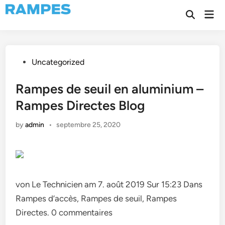
Skip
Mai
to
Open
Men
Search
content
Posted
Uncategorized
in
Rampes de seuil en aluminium –
Rampes Directes Blog
by
admin
•
septembre 25, 2020
von Le Technicien am 7. août 2019 Sur 15:23 Dans
Rampes d’accès, Rampes de seuil, Rampes
Directes. 0 commentaires