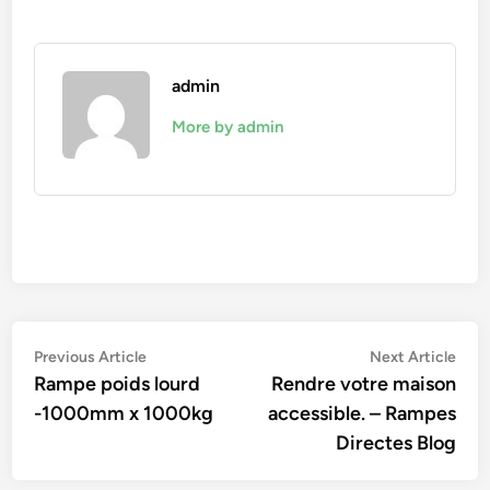
admin
More by admin
Navigation
Previous
Nex
Previous Article
Next Article
article:
artic
Rampe poids lourd
Rendre votre maison
de
-1000mm x 1000kg
accessible. – Rampes
l’article
Directes Blog