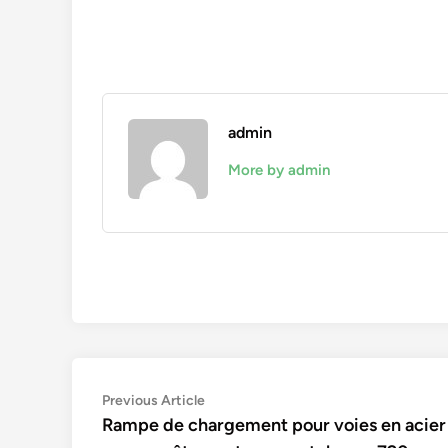
admin
More by admin
Navigation
Previous
Previous Article
article:
Rampe de chargement pour voies en acier
de