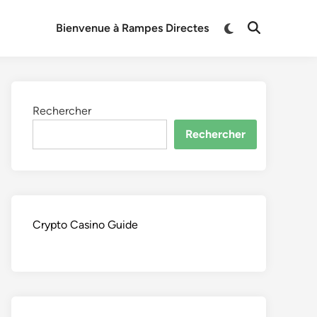
Switch
Bienvenue à Rampes Directes
Open
to
Search
dark
mode
Rechercher
Rechercher
Crypto Casino Guide