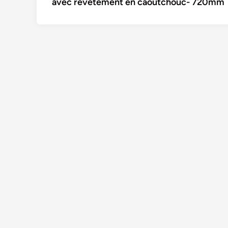
avec revêtement en caoutchouc- 720mm
l’article