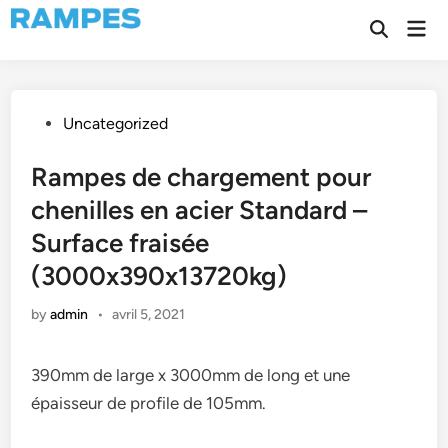
Skip
Mai
to
Open
Men
Search
content
Posted
Uncategorized
in
Rampes de chargement pour
chenilles en acier Standard –
Surface fraisée
(3000x390x13720kg)
by
admin
•
avril 5, 2021
390mm de large x 3000mm de long et une
épaisseur de profile de 105mm.