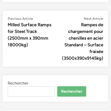
Navigation
Previous
Nex
Previous Article
Next Article
article:
artic
Milled Surface Ramps
Rampes de
de
for Steel Track
chargement pour
l’article
(2500mm x 390mm
chenilles en acier
18000kg)
Standard – Surface
fraisée
(3500x390x9145kg)
Rechercher
Rechercher