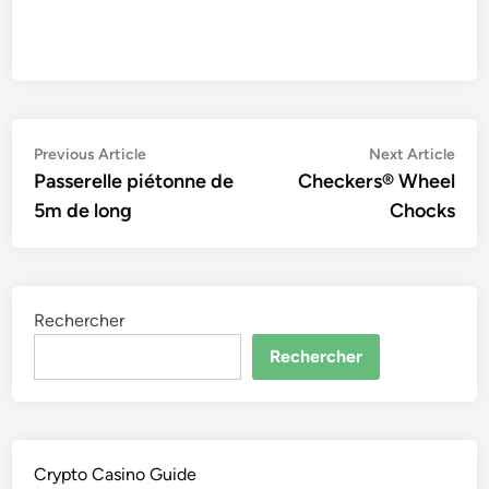
Navigation
Previous
Nex
Previous Article
Next Article
article:
artic
Passerelle piétonne de
Checkers® Wheel
de
5m de long
Chocks
l’article
Rechercher
Rechercher
Crypto Casino Guide