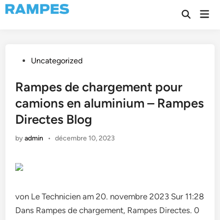
Skip
Mai
to
Open
Men
Search
content
Posted
Uncategorized
in
Rampes de chargement pour
camions en aluminium – Rampes
Directes Blog
by
admin
•
décembre 10, 2023
von Le Technicien am 20. novembre 2023 Sur 11:28
Dans Rampes de chargement, Rampes Directes. 0