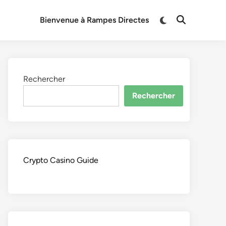
Switch
Bienvenue à Rampes Directes
Open
to
Search
dark
mode
Rechercher
Rechercher
Crypto Casino Guide