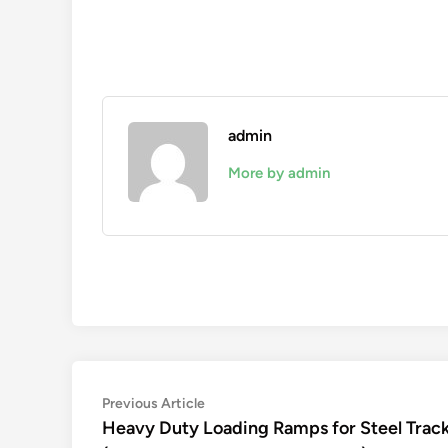
admin
More by admin
Navigation
Previous
Previous Article
article:
Heavy Duty Loading Ramps for Steel Trac
de