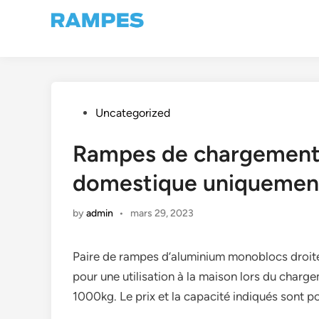
Skip
to
content
Posted
Uncategorized
in
Rampes de chargement 
domestique uniqueme
by
admin
•
mars 29, 2023
Paire de rampes d’aluminium monoblocs droi
pour une utilisation à la maison lors du char
1000kg. Le prix et la capacité indiqués sont po