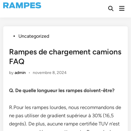
Skip
Mai
to
Open
Men
Search
content
Posted
Uncategorized
in
Rampes de chargement camions
FAQ
by
admin
•
novembre 8, 2024
Q. De quelle longueur les rampes doivent-être?
R.Pour les rampes lourdes, nous recommandons de
ne pas utiliser de gradient supérieur à 30% (16,5
degrés). De plus, aucune rampe certifiée TUV n’est