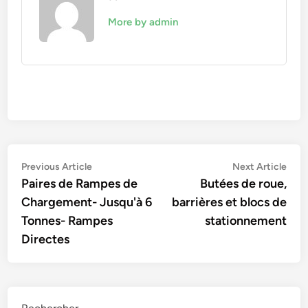
More by admin
Navigation
Previous
Nex
Previous Article
Next Article
article:
artic
Paires de Rampes de
Butées de roue,
de
Chargement- Jusqu'à 6
barrières et blocs de
l’article
Tonnes- Rampes
stationnement
Directes