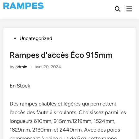
Skip
Mai
to
Open
Men
Search
content
Posted
Uncategorized
in
Rampes d'accès Éco 915mm
by
admin
•
avril 20, 2024
En Stock
Des rampes pliables et légères qui permettent
l’accès des fauteuils roulants. Choisissez parmi les
longueurs 610mm, 915mm,1219mm, 1524mm,
1829mm, 2130mm et 2440mm. Avec des poids
commençant à peine plus de 6kg, cette rampe