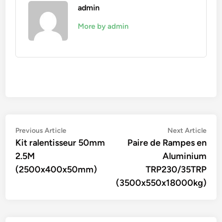
admin
More by admin
Navigation
Previous
Nex
Previous Article
Next Article
article:
artic
Kit ralentisseur 50mm
Paire de Rampes en
de
2.5M
Aluminium
l’article
(2500x400x50mm)
TRP230/35TRP
(3500x550x18000kg)