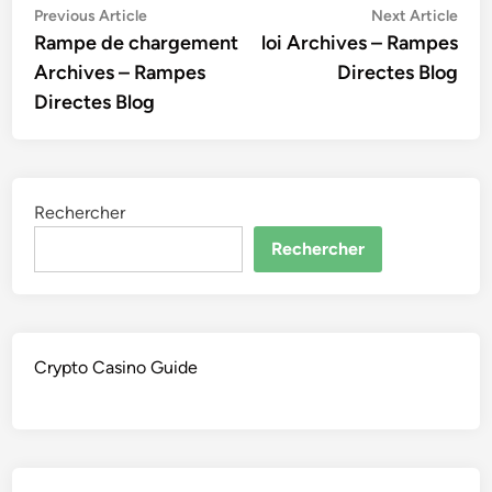
Navigation
Previous
Nex
Previous Article
Next Article
article:
artic
Rampe de chargement
loi Archives – Rampes
de
Archives – Rampes
Directes Blog
l’article
Directes Blog
Rechercher
Rechercher
Crypto Casino Guide