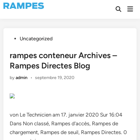
Skip
Mai
to
Open
Men
Search
content
Posted
Uncategorized
in
rampes conteneur Archives –
Rampes Directes Blog
by
admin
•
septembre 19, 2020
von Le Technicien am 17. janvier 2020 Sur 16:04
Dans Non classé, Rampes d’accès, Rampes de
chargement, Rampes de seuil, Rampes Directes. 0