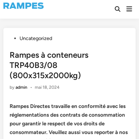
Skip
Mai
to
Open
Men
Search
content
Posted
Uncategorized
in
Rampes à conteneurs
TRP40B3/08
(800x315x2000kg)
by
admin
•
mai 18, 2024
Rampes Directes travaille en conformité avec les
réglementations des contrats de consommation
pour garantir le respect de vos droits de
consommateur. Veuillez aussi vous reporter à nos