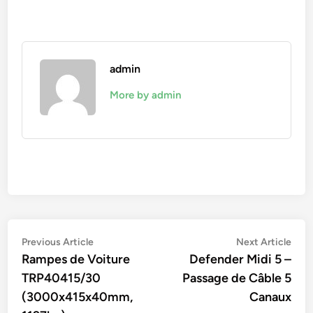
admin
More by admin
Navigation
Previous
Nex
Previous Article
Next Article
article:
artic
Rampes de Voiture
Defender Midi 5 –
de
TRP40415/30
Passage de Câble 5
l’article
(3000x415x40mm,
Canaux