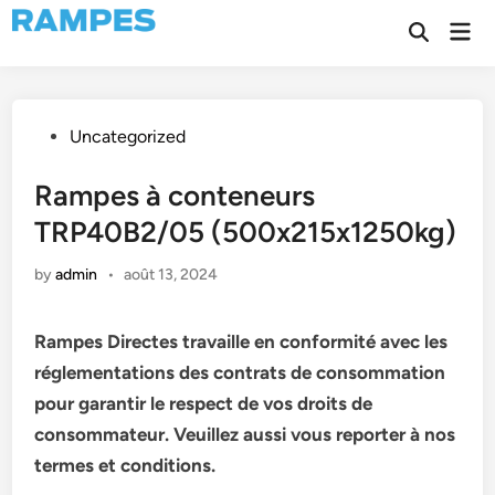
Skip
Mai
to
Open
Men
Search
content
Posted
Uncategorized
in
Rampes à conteneurs
TRP40B2/05 (500x215x1250kg)
by
admin
•
août 13, 2024
Rampes Directes travaille en conformité avec les
réglementations des contrats de consommation
pour garantir le respect de vos droits de
consommateur. Veuillez aussi vous reporter à nos
termes et conditions.