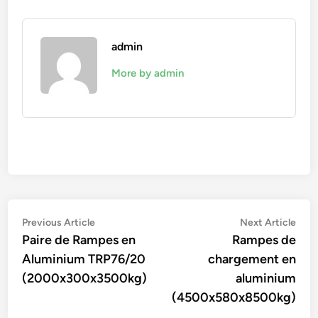
admin
More by admin
Navigation
Previous
Nex
Previous Article
Next Article
article:
artic
Paire de Rampes en
Rampes de
de
Aluminium TRP76/20
chargement en
l’article
(2000x300x3500kg)
aluminium
(4500x580x8500kg)