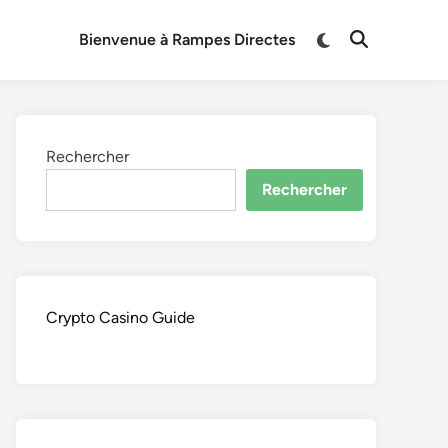
Switch
Bienvenue à Rampes Directes
Open
to
Search
dark
mode
Rechercher
Rechercher
Crypto Casino Guide