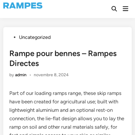
Skip
Mai
to
Open
Men
Search
content
Posted
Uncategorized
in
Rampe pour bennes – Rampes
Directes
by
admin
•
novembre 8, 2024
Part of our loading ramps range, these skip ramps
have been created for agricultural use; built with
lightweight aluminium and an optional rest-on
connection, the lie-flat design allows you to lay the
ramp on soil and other rural materials safely, for