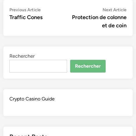
Navigation
Previous
Nex
Previous Article
Next Article
article:
artic
Traffic Cones
Protection de colonne
de
et de coin
l’article
Rechercher
Rechercher
Crypto Casino Guide