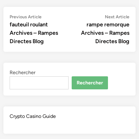
Navigation
Previous
Nex
Previous Article
Next Article
article:
artic
fauteuil roulant
rampe remorque
de
Archives – Rampes
Archives – Rampes
l’article
Directes Blog
Directes Blog
Rechercher
Rechercher
Crypto Casino Guide