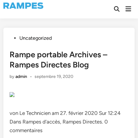
Skip
Mai
to
Open
Men
Search
content
Posted
Uncategorized
in
Rampe portable Archives –
Rampes Directes Blog
by
admin
•
septembre 19, 2020
von Le Technicien am 27. février 2020 Sur 12:24
Dans Rampes d’accès, Rampes Directes. 0
commentaires