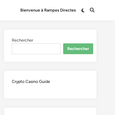
Switch
Bienvenue à Rampes Directes
Open
to
Search
dark
mode
Rechercher
Rechercher
Crypto Casino Guide