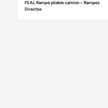
article:
FEAL Rampe pliable camion – Rampes
de
Directes
l’article