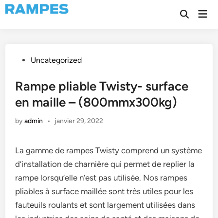
Skip
Mai
to
Open
Men
Search
content
Posted
Uncategorized
in
Rampe pliable Twisty- surface
en maille – (800mmx300kg)
by
admin
•
janvier 29, 2022
La gamme de rampes Twisty comprend un système
d’installation de charnière qui permet de replier la
rampe lorsqu’elle n’est pas utilisée. Nos rampes
pliables à surface maillée sont très utiles pour les
fauteuils roulants et sont largement utilisées dans