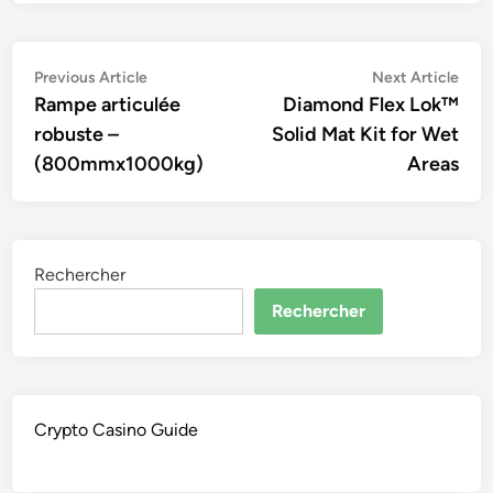
Navigation
Previous
Nex
Previous Article
Next Article
article:
artic
Rampe articulée
Diamond Flex Lok™
de
robuste –
Solid Mat Kit for Wet
l’article
(800mmx1000kg)
Areas
Rechercher
Rechercher
Crypto Casino Guide