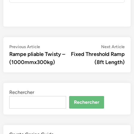
Navigation
Previous
Nex
Previous Article
Next Article
article:
artic
Rampe pliable Twisty –
Fixed Threshold Ramp
de
(1000mmx300kg)
(8ft Length)
l’article
Rechercher
Rechercher