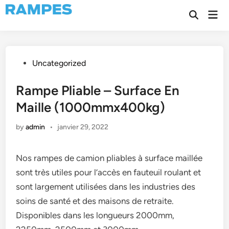
Skip
Mai
to
Open
Men
Search
content
Posted
Uncategorized
in
Rampe Pliable – Surface En
Maille (1000mmx400kg)
by
admin
•
janvier 29, 2022
Nos rampes de camion pliables à surface maillée
sont très utiles pour l’accès en fauteuil roulant et
sont largement utilisées dans les industries des
soins de santé et des maisons de retraite.
Disponibles dans les longueurs 2000mm,