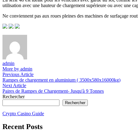
utilisation avec une hauteur de chargement supérieure ou avec une capa
Ne conviennent pas aux roues pleines des machines de surfaçage routier
admin
More by admin
Navigation
Previous
Previous Article
article:
Rampes de chargement en aluminium ( 3500x580x16000kg)
de
Next
Next Article
l’article
article:
Paires de Rampes de Chargement- Jusqu'à 9 Tonnes
Rechercher
Rechercher
Crypto Casino Guide
Recent Posts