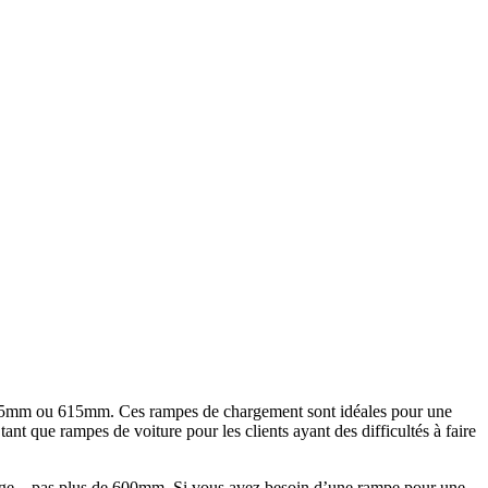
 415mm ou 615mm. Ces rampes de chargement sont idéales pour une
ant que rampes de voiture pour les clients ayant des difficultés à faire
harge – pas plus de 600mm. Si vous avez besoin d’une rampe pour une