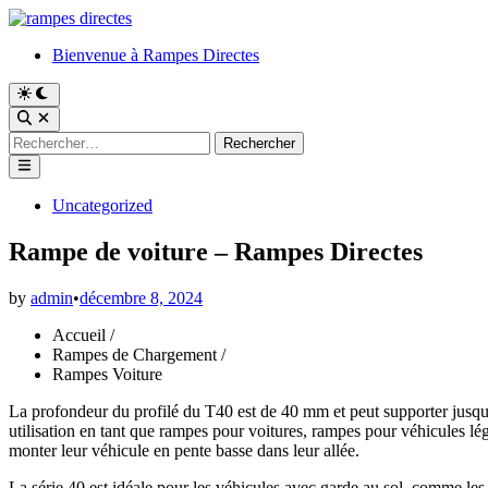
Skip
to
Bienvenue à Rampes Directes
content
Switch
to
Open
dark
Search
Rechercher :
mode
Main
Menu
Posted
Uncategorized
in
Rampe de voiture – Rampes Directes
by
admin
•
décembre 8, 2024
Accueil /
Rampes de Chargement /
Rampes Voiture
La profondeur du profilé du T40 est de 40 mm et peut supporter ju
utilisation en tant que rampes pour voitures, rampes pour véhicules lége
monter leur véhicule en pente basse dans leur allée.
La série 40 est idéale pour les véhicules avec garde au sol, comme l