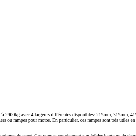
squ’à 2900kg avec 4 largeurs différentes disponibles: 215mm, 315mm,
rs ou rampes pour motos. En particulier, ces rampes sont très utiles en t
es voitures de sport. Ces rampes conviennent aux faibles hauteurs de c