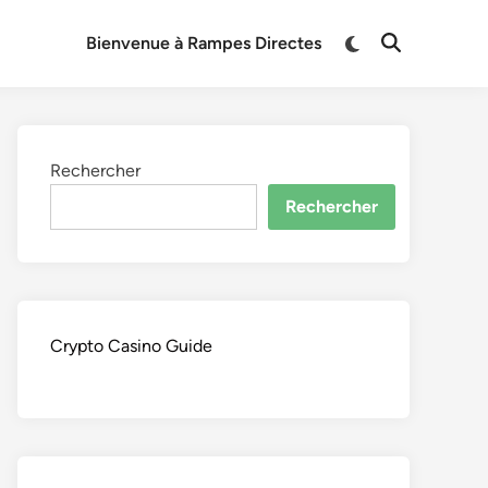
Switch
Bienvenue à Rampes Directes
Open
to
Search
dark
mode
Rechercher
Rechercher
Crypto Casino Guide