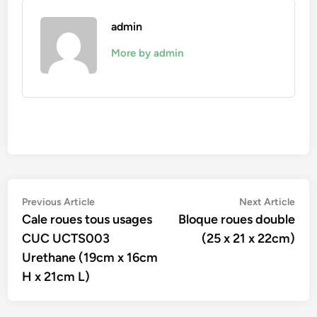
admin
More by admin
Navigation
Previous
Nex
Previous Article
Next Article
article:
artic
Cale roues tous usages
Bloque roues double
de
CUC UCTS003
(25 x 21 x 22cm)
l’article
Urethane (19cm x 16cm
H x 21cm L)