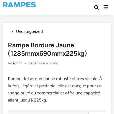
Skip
Mai
to
Open
Men
Search
content
Posted
Uncategorized
in
Rampe Bordure Jaune
(1285mmx690mmx225kg)
by
admin
•
décembre 6, 2022
Rampe de bordure jaune robuste et très visible. À
la fois, légère et portable, elle est conçue pour un
usage privé ou commercial et offre une capacité
allant jusqu’à 225kg.