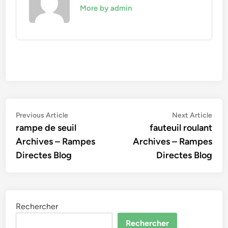
More by admin
Navigation
Previous
Nex
Previous Article
Next Article
article:
artic
rampe de seuil
fauteuil roulant
de
Archives – Rampes
Archives – Rampes
l’article
Directes Blog
Directes Blog
Rechercher
Rechercher