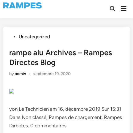
Skip
Mai
to
Open
Men
Search
content
Posted
Uncategorized
in
rampe alu Archives – Rampes
Directes Blog
by
admin
•
septembre 19, 2020
von Le Technicien am 16. décembre 2019 Sur 15:31
Dans Non classé, Rampes de chargement, Rampes
Directes. 0 commentaires