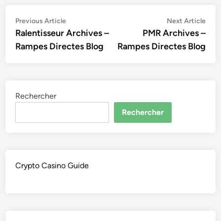
Navigation
Previous
Nex
Previous Article
Next Article
article:
artic
Ralentisseur Archives –
PMR Archives –
de
Rampes Directes Blog
Rampes Directes Blog
l’article
Rechercher
Rechercher
Crypto Casino Guide