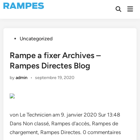
Skip
Mai
to
Open
Men
Search
content
Posted
Uncategorized
in
Rampe a fixer Archives –
Rampes Directes Blog
by
admin
•
septembre 19, 2020
von Le Technicien am 9. janvier 2020 Sur 13:48
Dans Non classé, Rampes d’accès, Rampes de
chargement, Rampes Directes. 0 commentaires