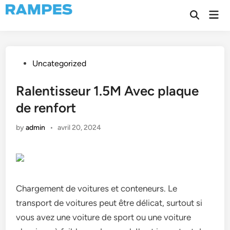
Skip
Mai
to
Open
Men
Search
content
Posted
Uncategorized
in
Ralentisseur 1.5M Avec plaque
de renfort
by
admin
•
avril 20, 2024
Chargement de voitures et conteneurs. Le
transport de voitures peut être délicat, surtout si
vous avez une voiture de sport ou une voiture