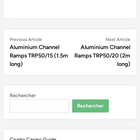
Navigation
Previous
Nex
Previous Article
Next Article
article:
artic
Aluminium Channel
Aluminium Channel
de
Ramps TRP50/15 (1.5m
Ramps TRP50/20 (2m
l’article
long)
long)
Rechercher
Rechercher
Crypto Casino Guide