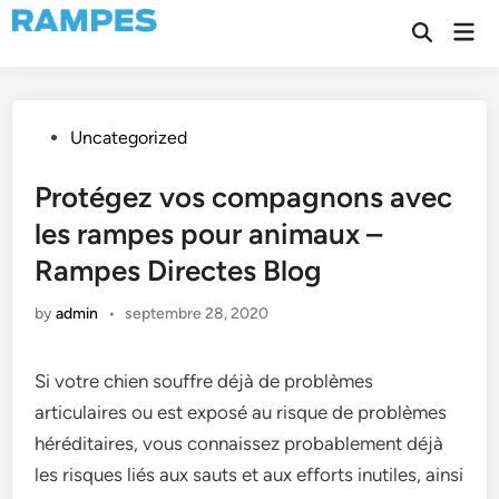
Skip
Mai
to
Open
Men
Search
content
Posted
Uncategorized
in
Protégez vos compagnons avec
les rampes pour animaux –
Rampes Directes Blog
by
admin
•
septembre 28, 2020
Si votre chien souffre déjà de problèmes
articulaires ou est exposé au risque de problèmes
héréditaires, vous connaissez probablement déjà
les risques liés aux sauts et aux efforts inutiles, ainsi