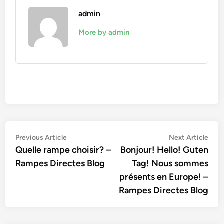
admin
More by admin
Navigation
Previous
Nex
Previous Article
Next Article
article:
artic
Quelle rampe choisir? –
Bonjour! Hello! Guten
de
Rampes Directes Blog
Tag! Nous sommes
l’article
présents en Europe! –
Rampes Directes Blog