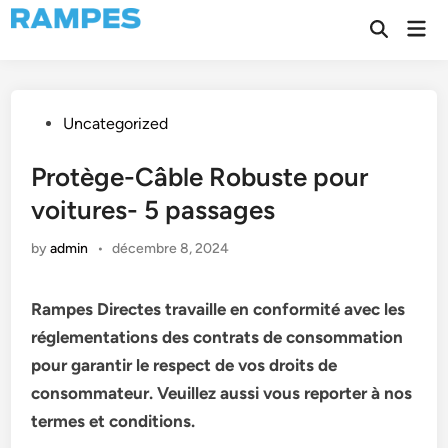
Skip
Mai
to
Open
Men
Search
content
Posted
Uncategorized
in
Protège-Câble Robuste pour
voitures- 5 passages
by
admin
•
décembre 8, 2024
Rampes Directes travaille en conformité avec les
réglementations des contrats de consommation
pour garantir le respect de vos droits de
consommateur. Veuillez aussi vous reporter à nos
termes et conditions.