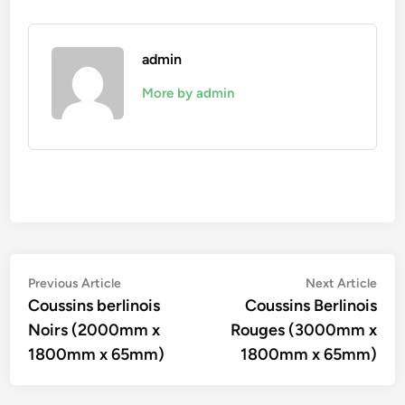
admin
More by admin
Navigation
Previous
Nex
Previous Article
Next Article
article:
artic
Coussins berlinois
Coussins Berlinois
de
Noirs (2000mm x
Rouges (3000mm x
l’article
1800mm x 65mm)
1800mm x 65mm)