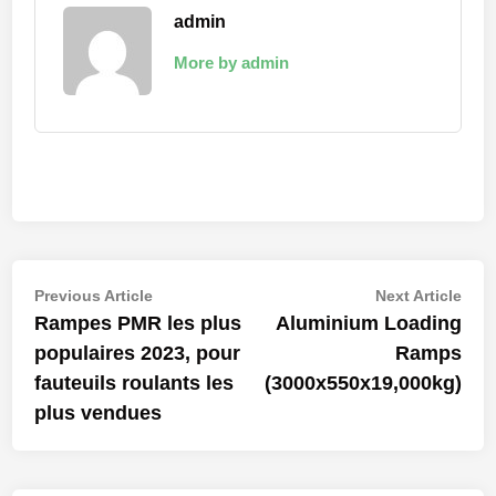
admin
More by admin
Navigation
Previous
Nex
Previous Article
Next Article
article:
artic
Rampes PMR les plus
Aluminium Loading
de
populaires 2023, pour
Ramps
l’article
fauteuils roulants les
(3000x550x19,000kg)
plus vendues