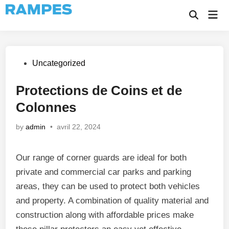
Skip
Mai
to
Open
Men
Search
content
Posted
Uncategorized
in
Protections de Coins et de
Colonnes
by
admin
•
avril 22, 2024
Our range of corner guards are ideal for both
private and commercial car parks and parking
areas, they can be used to protect both vehicles
and property. A combination of quality material and
construction along with affordable prices make