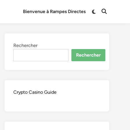
Switch
Bienvenue à Rampes Directes
Open
to
Search
dark
mode
Rechercher
Rechercher
Crypto Casino Guide