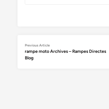
Navigation
Previous
Previous Article
article:
rampe moto Archives – Rampes Directes
de
Blog
l’article