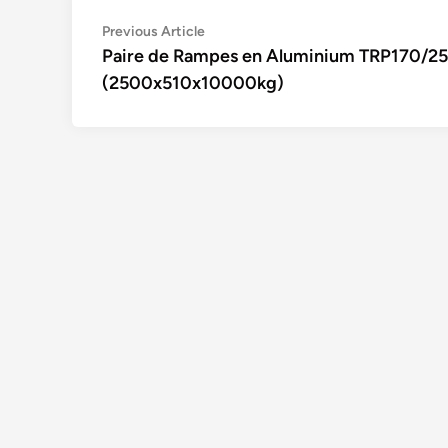
Navigation
Previous
Previous Article
article:
Paire de Rampes en Aluminium TRP170/25
de
(2500x510x10000kg)
l’article