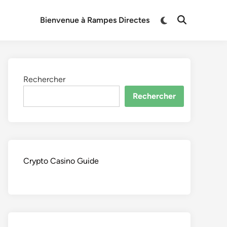
Switch
Bienvenue à Rampes Directes
Open
to
Search
dark
mode
Rechercher
Rechercher
Crypto Casino Guide