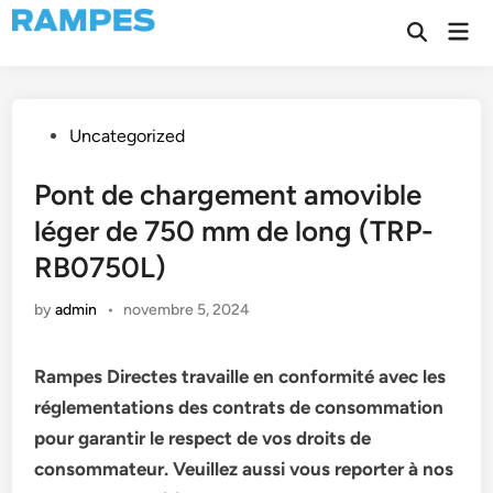
Skip
Mai
to
Open
Men
Search
content
Posted
Uncategorized
in
Pont de chargement amovible
léger de 750 mm de long (TRP-
RB0750L)
by
admin
•
novembre 5, 2024
Rampes Directes travaille en conformité avec les
réglementations des contrats de consommation
pour garantir le respect de vos droits de
consommateur. Veuillez aussi vous reporter à nos