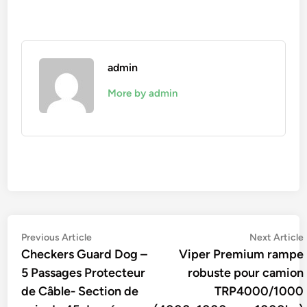
admin
More by admin
Navigation
Previous
Previous Article
Next Article
article:
Checkers Guard Dog –
Viper Premium rampe
de
5 Passages Protecteur
robuste pour camion
l’article
de Câble- Section de
TRP4000/1000