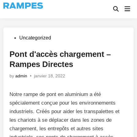
Skip
Mai
to
Open
Men
Search
content
Posted
Uncategorized
in
Pont d'accès chargement –
Rampes Directes
by
admin
•
janvier 18, 2022
Notre rampe de pont en aluminium a été
spécialement conçue pour les environnements
industriels. Créés pour aider les transpalettes et
les chariots à se déplacer dans les zones de
chargement, les entrepôts et autres sites