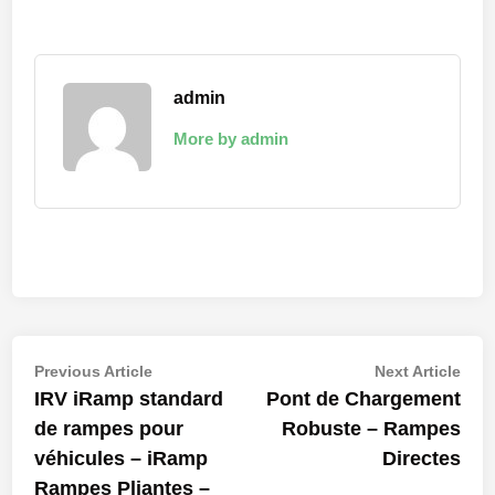
admin
More by admin
Navigation
Previous
Nex
Previous Article
Next Article
article:
artic
IRV iRamp standard
Pont de Chargement
de
de rampes pour
Robuste – Rampes
l’article
véhicules – iRamp
Directes
Rampes Pliantes –