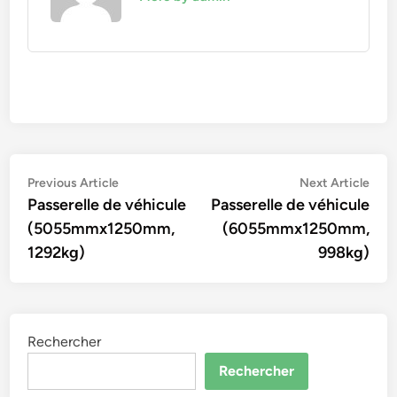
Navigation
Previous
Nex
Previous Article
Next Article
article:
artic
Passerelle de véhicule
Passerelle de véhicule
de
(5055mmx1250mm,
(6055mmx1250mm,
l’article
1292kg)
998kg)
Rechercher
Rechercher