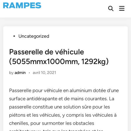
Skip
Mai
to
Open
Men
Search
content
Posted
Uncategorized
in
Passerelle de véhicule
(5055mmx1000mm, 1292kg)
by
admin
•
avril 10, 2021
Passerelle pour véhicule en aluminium dotée d’une
surface antidérapante et de mains courantes. La
passerelle constitue une solution sûre pour les
piétons et les véhicules, y compris les véhicules à
chenilles, pour surmonter les obstacles