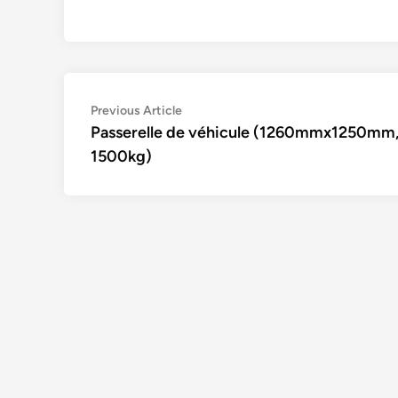
Navigation
Previous
Previous Article
article:
Passerelle de véhicule (1260mmx1250mm
de
1500kg)
l’article