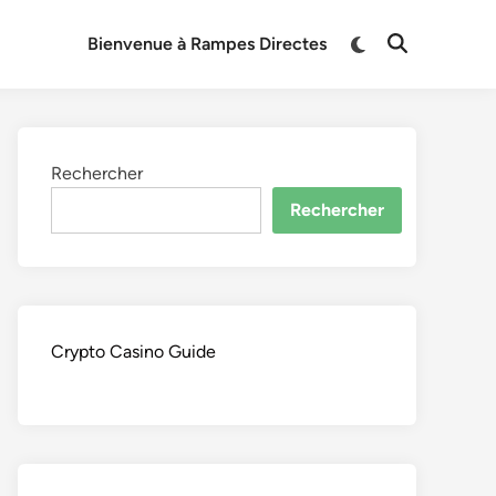
Switch
Bienvenue à Rampes Directes
Open
to
Search
dark
mode
Rechercher
Rechercher
Crypto Casino Guide