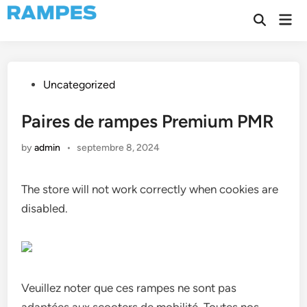
Skip
Mai
to
Open
Men
Search
content
Posted
Uncategorized
in
Paires de rampes Premium PMR
by
admin
•
septembre 8, 2024
The store will not work correctly when cookies are
disabled.
Veuillez noter que ces rampes ne sont pas