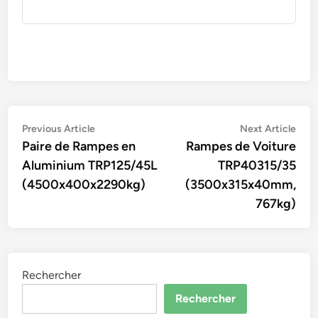
Navigation
Previous
Nex
Previous Article
Next Article
article:
artic
Paire de Rampes en
Rampes de Voiture
de
Aluminium TRP125/45L
TRP40315/35
l’article
(4500x400x2290kg)
(3500x315x40mm,
767kg)
Rechercher
Rechercher