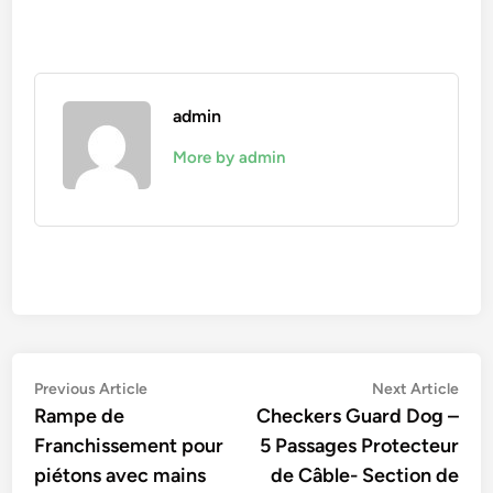
admin
More by admin
Navigation
Previous
Nex
Previous Article
Next Article
article:
artic
Rampe de
Checkers Guard Dog –
de
Franchissement pour
5 Passages Protecteur
l’article
piétons avec mains
de Câble- Section de