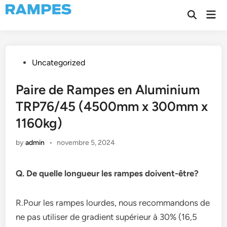
Skip
Mai
to
Open
Men
Search
content
Posted
Uncategorized
in
Paire de Rampes en Aluminium
TRP76/45 (4500mm x 300mm x
1160kg)
by
admin
•
novembre 5, 2024
Q. De quelle longueur les rampes doivent-être?
R.Pour les rampes lourdes, nous recommandons de
ne pas utiliser de gradient supérieur à 30% (16,5