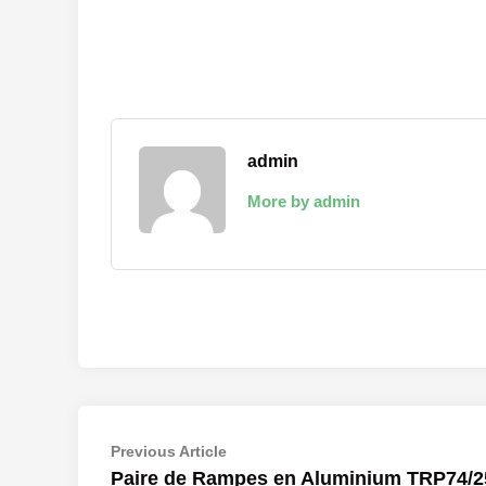
admin
More by admin
Navigation
Previous
Previous Article
article:
Paire de Rampes en Aluminium TRP74/2