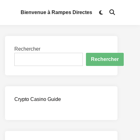
Switch
Bienvenue à Rampes Directes
Open
to
Search
dark
mode
Rechercher
Rechercher
Crypto Casino Guide