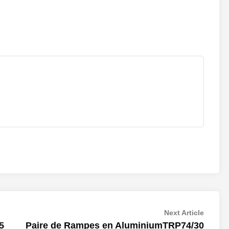
Next
Next Article
article:
5
Paire de Rampes en AluminiumTRP74/30