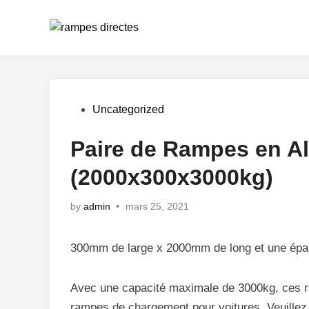
Skip
to
content
Posted
Uncategorized
in
Paire de Rampes en A
(2000x300x3000kg)
by
admin
•
mars 25, 2021
300mm de large x 2000mm de long et une épai
Avec une capacité maximale de 3000kg, ces ra
rampes de chargement pour voitures. Veuillez 