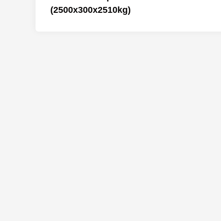
de
(2500x300x2510kg)
l’article