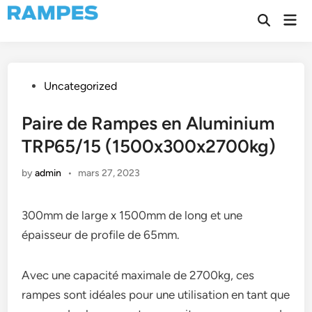
Skip
Mai
to
Open
Men
Search
content
Posted
Uncategorized
in
Paire de Rampes en Aluminium
TRP65/15 (1500x300x2700kg)
by
admin
•
mars 27, 2023
300mm de large x 1500mm de long et une
épaisseur de profile de 65mm.
Avec une capacité maximale de 2700kg, ces
rampes sont idéales pour une utilisation en tant que