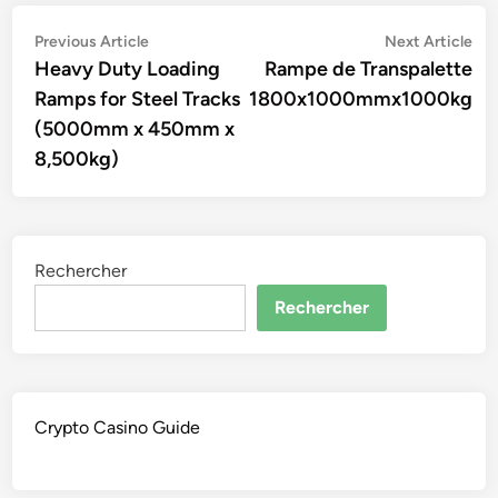
Navigation
Previous
Ne
Previous Article
Next Article
article:
art
Heavy Duty Loading
Rampe de Transpalette
de
Ramps for Steel Tracks
1800x1000mmx1000kg
l’article
(5000mm x 450mm x
8,500kg)
Rechercher
Rechercher
Crypto Casino Guide