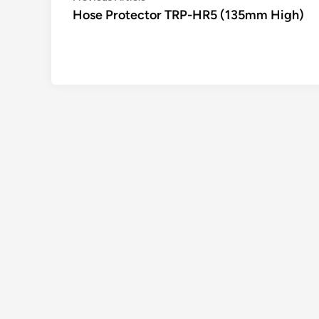
article:
Hose Protector TRP-HR5 (135mm High)
de
l’article