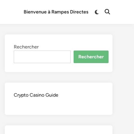
Switch
Bienvenue à Rampes Directes
Open
to
Search
dark
mode
Rechercher
Rechercher
Crypto Casino Guide