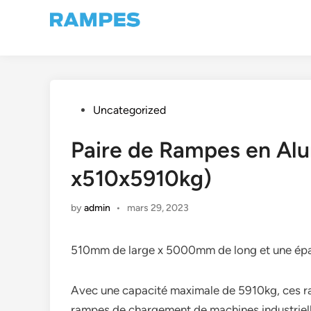
Skip
to
content
Posted
Uncategorized
in
Paire de Rampes en Al
x510x5910kg)
by
admin
•
mars 29, 2023
510mm de large x 5000mm de long et une épa
Avec une capacité maximale de 5910kg, ces ram
rampes de chargement de machines industrielle