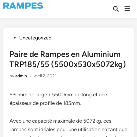
Skip
Mai
to
Open
Men
Search
content
Posted
Uncategorized
in
Paire de Rampes en Aluminium
TRP185/55 (5500x530x5072kg)
by
admin
•
avril 2, 2021
530mm de large x 5500mm de long et une
épaisseur de profile de 185mm.
Avec une capacité maximale de 5072kg, ces
rampes sont idéales pour une utilisation en tant que