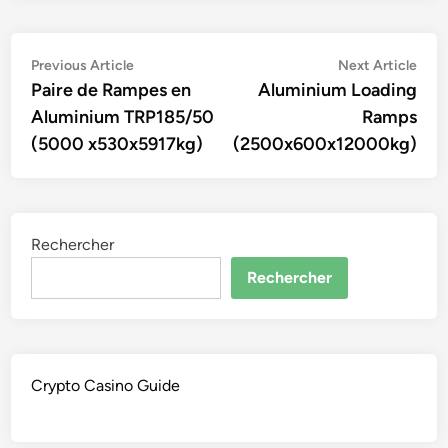
Navigation
Previous
Nex
Previous Article
Next Article
article:
artic
Paire de Rampes en
Aluminium Loading
de
Aluminium TRP185/50
Ramps
l’article
(5000 x530x5917kg)
(2500x600x12000kg)
Rechercher
Rechercher
Crypto Casino Guide